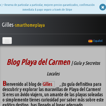
👉 Reserva de particular a particular, mejores precios garantizados, confirmación
inmediata & pago seguro a través de Stripe
Gilles
-smarthomeplaya
Español
Bienvenido
Apartamentos
▼
Blog Playa del Carmen
| Guía y Secretos
Album de fotos
▼
Locales
B
Preguntas frecuentes
ienvenido al blog de
Gilles
, ¡tu guía definitiva para
descubrir y explorar las maravillas de Playa del Carmen!
Comentarios
Si eres un ávido viajero, un amante de las playas soleadas
o simplemente tienes curiosidad por saber más sobre este
Quién es Gilles
exótico destino, has llegado al lugar adecuado.