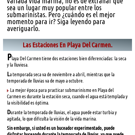
variada vida marina, no es de extrañar que
Disponibilidad
▼
sea un lugar muy popular entre los
submarinistas. Pero ¿cuándo es el mejor
Blog
momento para ir? Siga leyendo para
averiguarlo.
Las Estaciones En Playa Del Carmen.
P
laya Del Carmen tiene dos estaciones bien diferenciadas: la seca
y la lluviosa.
L
a temporada seca va de noviembre a abril, mientras que la
temporada de lluvias va de mayo a octubre.
La mejor época para practicar submarinismo en Playa del
Carmen es durante la estación seca, cuando el agua está templada y
la visibilidad es óptima.
D
urante la temporada de lluvias, el agua puede estar turbia y
agitada, lo que dificulta la visión de la vida marina.
Sin embargo, si usted es un buceador experimentado, puede
disfrutar buceando durante la temporada de lluvias, ya que puede