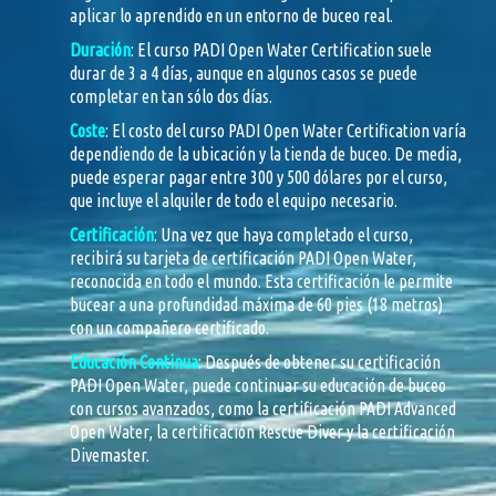
aplicar lo aprendido en un entorno de buceo real.
Duración
: El curso PADI Open Water Certification suele
durar de 3 a 4 días, aunque en algunos casos se puede
completar en tan sólo dos días.
Coste
: El costo del curso PADI Open Water Certification varía
dependiendo de la ubicación y la tienda de buceo. De media,
puede esperar pagar entre 300 y 500 dólares por el curso,
que incluye el alquiler de todo el equipo necesario.
Certificación
: Una vez que haya completado el curso,
recibirá su tarjeta de certificación PADI Open Water,
reconocida en todo el mundo. Esta certificación le permite
bucear a una profundidad máxima de 60 pies (18 metros)
con un compañero certificado.
Educación Continua
: Después de obtener su certificación
PADI Open Water, puede continuar su educación de buceo
con cursos avanzados, como la certificación PADI Advanced
Open Water, la certificación Rescue Diver y la certificación
Divemaster.