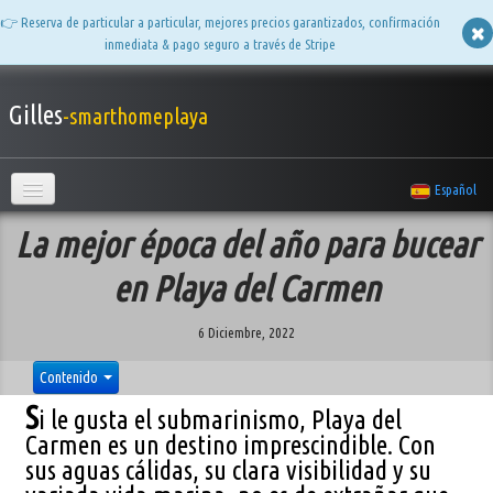
👉 Reserva de particular a particular, mejores precios garantizados, confirmación
inmediata & pago seguro a través de Stripe
Gilles
-smarthomeplaya
Español
Bienvenido
La mejor época del año para bucear
Apartamentos
▼
en Playa del Carmen
Album de fotos
▼
6 Diciembre, 2022
Contenido
Preguntas frecuentes
S
i le gusta el submarinismo, Playa del
Comentarios
Carmen es un destino imprescindible. Con
sus aguas cálidas, su clara visibilidad y su
Quién es Gilles