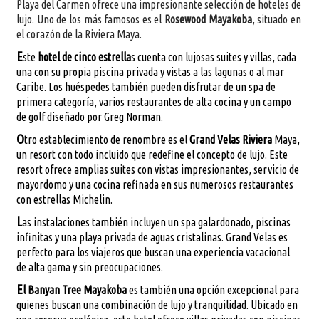
Playa del Carmen ofrece una impresionante selección de hoteles de
lujo. Uno de los más famosos es el
Rosewood Mayakoba
, situado en
el corazón de la Riviera Maya.
E
ste
hotel de cinco estrella
s cuenta con lujosas suites y villas, cada
una con su propia piscina privada y vistas a las lagunas o al mar
Caribe. Los huéspedes también pueden disfrutar de un spa de
primera categoría, varios restaurantes de alta cocina y un campo
de golf diseñado por Greg Norman.
O
tro establecimiento de renombre es el
Grand Velas Riviera
Maya,
un resort con todo incluido que redefine el concepto de lujo. Este
resort ofrece amplias suites con vistas impresionantes, servicio de
mayordomo y una cocina refinada en sus numerosos restaurantes
con estrellas Michelin.
L
as instalaciones también incluyen un spa galardonado, piscinas
infinitas y una playa privada de aguas cristalinas. Grand Velas es
perfecto para los viajeros que buscan una experiencia vacacional
de alta gama y sin preocupaciones.
E
l Banyan Tree Mayakoba
es también una opción excepcional para
quienes buscan una combinación de lujo y tranquilidad. Ubicado en