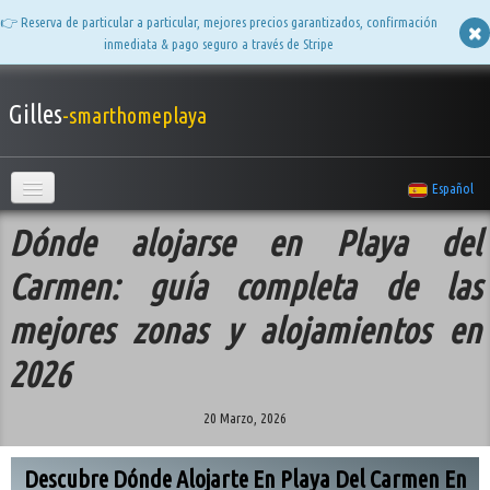
👉 Reserva de particular a particular, mejores precios garantizados, confirmación
inmediata & pago seguro a través de Stripe
Gilles
-smarthomeplaya
Español
Bienvenido
Dónde alojarse en Playa del
Apartamentos
▼
Carmen: guía completa de las
mejores zonas y alojamientos en
Album de fotos
▼
2026
Preguntas frecuentes
20 Marzo, 2026
Comentarios
Quién es Gilles
Descubre Dónde Alojarte En Playa Del Carmen En