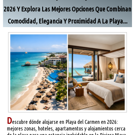
Disponibilidad
▼
2026 Y Explora Las Mejores Opciones Que Combinan
Blog
Comodidad, Elegancia Y Proximidad A La Playa...
D
escubre dónde alojarse en Playa del Carmen en 2026:
mejores zonas, hoteles, apartamentos y alojamientos cerca
de la playa para una estancia inolvidable en la Riviera Maya.