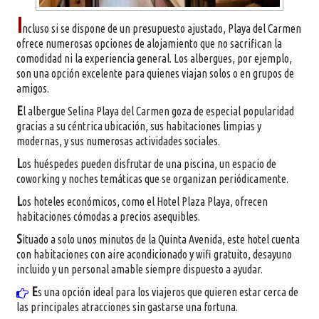
I
ncluso si se dispone de un presupuesto ajustado, Playa del Carmen
ofrece numerosas opciones de alojamiento que no sacrifican la
comodidad ni la experiencia general. Los albergues, por ejemplo,
son una opción excelente para quienes viajan solos o en grupos de
amigos.
E
l albergue Selina Playa del Carmen goza de especial popularidad
gracias a su céntrica ubicación, sus habitaciones limpias y
modernas, y sus numerosas actividades sociales.
L
os huéspedes pueden disfrutar de una piscina, un espacio de
coworking y noches temáticas que se organizan periódicamente.
L
os hoteles económicos, como el Hotel Plaza Playa, ofrecen
habitaciones cómodas a precios asequibles.
S
ituado a solo unos minutos de la Quinta Avenida, este hotel cuenta
con habitaciones con aire acondicionado y wifi gratuito, desayuno
incluido y un personal amable siempre dispuesto a ayudar.
E
s una opción ideal para los viajeros que quieren estar cerca de
las principales atracciones sin gastarse una fortuna.