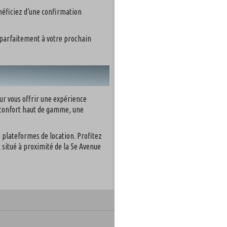
énéficiez d’une confirmation
 parfaitement à votre prochain
ur vous offrir une expérience
confort haut de gamme, une
es plateformes de location.
Profitez
situé à proximité de la 5e Avenue