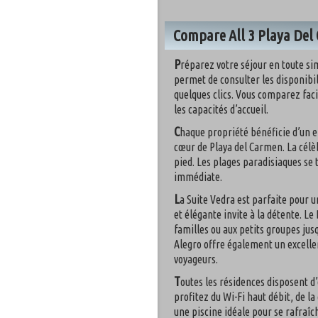
Compare All 3 Playa Del 
P
réparez votre séjour en toute sim
permet de consulter les disponibil
quelques clics. Vous comparez facil
les capacités d’accueil.
C
haque propriété bénéficie d’un 
cœur de Playa del Carmen. La célè
pied. Les plages paradisiaques se 
immédiate.
L
a Suite Vedra est parfaite pour 
et élégante invite à la détente. L
familles ou aux petits groupes jus
Alegro offre également un excelle
voyageurs.
T
outes les résidences disposent 
profitez du Wi-Fi haut débit, de 
une piscine idéale pour se rafraîc