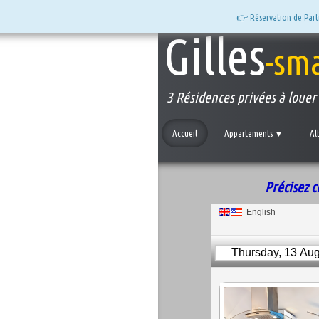
👉 Réservation de Parti
Gilles
-sm
3 Résidences privées à loue
Accueil
Appartements
Al
▼
Précisez c