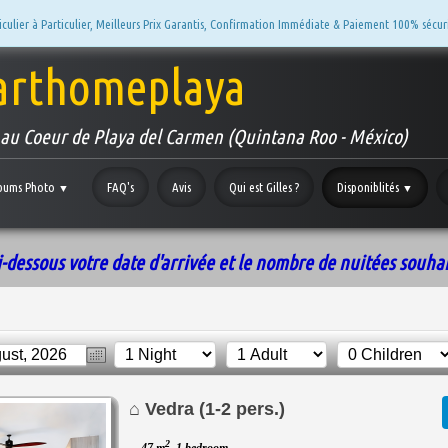
culier à Particulier, Meilleurs Prix Garantis, Confirmation Immédiate & Paiement 100% sécur
arthomeplaya
r au Coeur de Playa del Carmen (Quintana Roo - México)
bums Photo
FAQ's
Avis
Qui est Gilles ?
Disponiblités
▼
▼
i-dessous votre date d'arrivée et le nombre de nuitées souhai