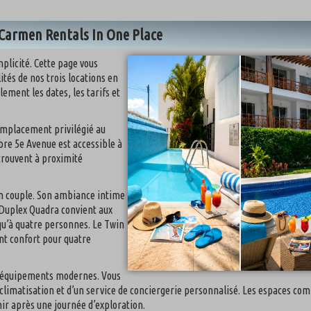
Carmen Rentals In One Place
plicité. Cette page vous
ités de nos trois locations en
ement les dates, les tarifs et
emplacement privilégié au
bre 5e Avenue est accessible à
trouvent à proximité
un couple. Son ambiance intime
e Duplex Quadra convient aux
qu’à quatre personnes. Le Twin
nt confort pour quatre
d’équipements modernes. Vous
la climatisation et d’un service de conciergerie personnalisé. Les espace
hir après une journée d’exploration.