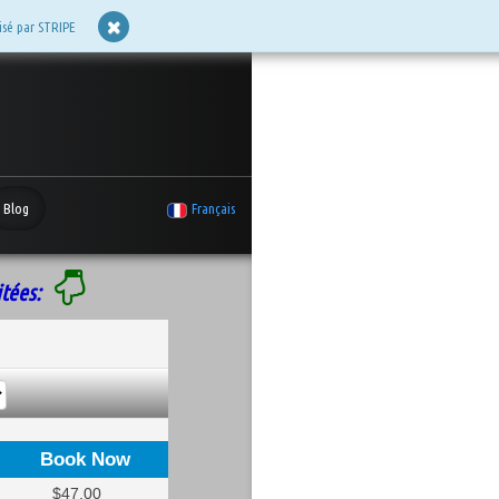
isé par STRIPE
Blog
Français
tées: