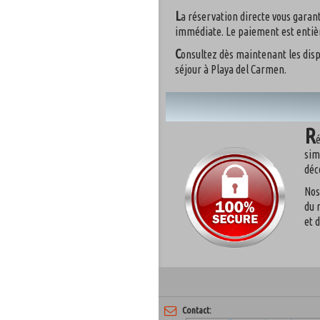
L
a réservation directe vous garant
immédiate. Le paiement est entiè
C
onsultez dès maintenant les disp
séjour à Playa del Carmen.
R
é
sim
déc
Nos
du 
et 
Contact: